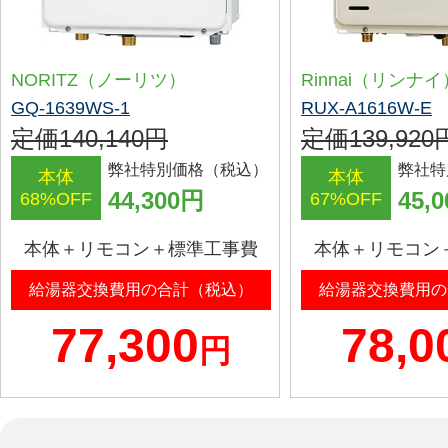
NORITZ（ノーリツ）
Rinnai（リンナイ
GQ-1639WS-1
RUX-A1616W-E
定価140,140円
定価139,920
弊社特別価格（税込）
弊社特
本体
本体
44,300円
45,
68%OFF
67%OFF
本体＋リモコン＋標準工事費
本体＋リモコン
給湯器交換費用の合計（税込）
給湯器交換費用の
77,300
78,0
円