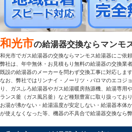
和光市
の給湯器交換ならマンモ
和光市でガス給湯器の交換ならマンモス給湯器にご依
弊社は、年中無休・お見積もり無料の給湯器の交換業
既設の給湯器のメーカーを問わず交換工事に対応しま
なお、弊社ではリンナイ・ノーリツ・パロマのエコジ
り、ガスふろ給湯器やガス給湯暖房熱源機、給湯専用
ランス釜（ガス風呂釜）など種類豊富に取り扱ってお
お湯が沸かない・給湯温度が安定しない・給湯器本体
が使えなくなった等、機器の不具合で給湯器交換なら