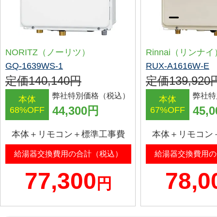
NORITZ（ノーリツ）
Rinnai（リンナイ
GQ-1639WS-1
RUX-A1616W-E
定価140,140円
定価139,920
弊社特別価格（税込）
弊社特
本体
本体
44,300円
45,
68%OFF
67%OFF
本体＋リモコン＋標準工事費
本体＋リモコン
給湯器交換費用の合計（税込）
給湯器交換費用の
77,300
78,0
円