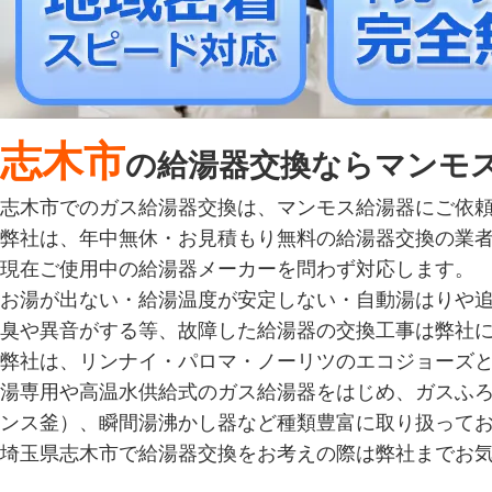
志木市
の給湯器交換ならマンモ
志木市でのガス給湯器交換は、マンモス給湯器にご依
弊社は、年中無休・お見積もり無料の給湯器交換の業
現在ご使用中の給湯器メーカーを問わず対応します。
お湯が出ない・給湯温度が安定しない・自動湯はりや
臭や異音がする等、故障した給湯器の交換工事は弊社
弊社は、リンナイ・パロマ・ノーリツのエコジョーズ
湯専用や高温水供給式のガス給湯器をはじめ、ガスふ
ンス釜）、瞬間湯沸かし器など種類豊富に取り扱って
埼玉県志木市で給湯器交換をお考えの際は弊社までお