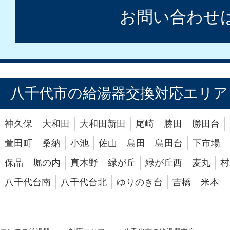
お問い合わせ
八千代市の給湯器交換対応エリア
神久保
大和田
大和田新田
尾崎
勝田
勝田台
萱田町
桑納
小池
佐山
島田
島田台
下市場
保品
堀の内
真木野
緑が丘
緑が丘西
麦丸
村
八千代台南
八千代台北
ゆりのき台
吉橋
米本