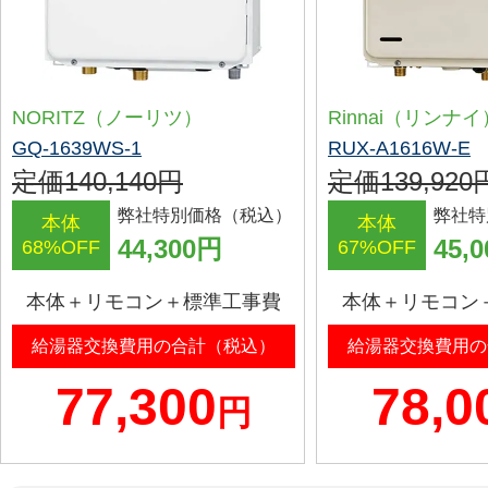
NORITZ（ノーリツ）
Rinnai（リンナイ
GQ-1639WS-1
RUX-A1616W-E
定価140,140円
定価139,920
弊社特別価格（税込）
弊社特
本体
本体
44,300円
45,
68%OFF
67%OFF
本体＋リモコン＋標準工事費
本体＋リモコン
給湯器交換費用の合計（税込）
給湯器交換費用の
77,300
78,0
円