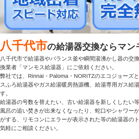
八千代市
の給湯器交換ならマン
八千代市で給湯器やバランス釜や瞬間湯沸かし器の交
換業者「マンモス給湯器」にご依頼ください。
弊社では、Rinnai・Paloma・NORITZのエコジ
スふろ給湯器やガス給湯暖房熱源機、給湯専用ガス給
す。
給湯器の号数を替えたい、古い給湯器を新しくしたい
風呂の追い焚きが出来なくなったり、蛇口やシャワー
がする、リモコンにエラーが表示された等の給湯器の
気軽にご相談ください。